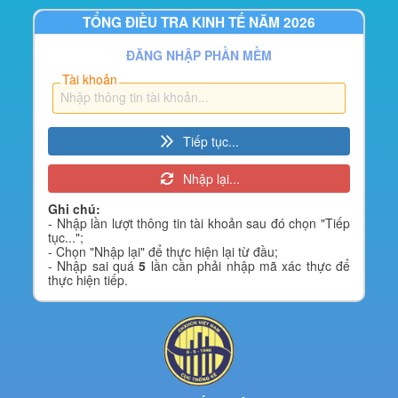
TỔNG ĐIỀU TRA KINH TẾ NĂM 2026
ĐĂNG NHẬP PHẦN MỀM
Tài khoản
Tiếp tục...
Nhập lại...
Ghi chú:
- Nhập lần lượt thông tin tài khoản sau đó chọn "Tiếp
tục...";
- Chọn "Nhập lại" để thực hiện lại từ đầu;
- Nhập sai quá
5
lần cần phải nhập mã xác thực để
thực hiện tiếp.